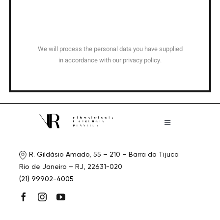
Confirmar
We will process the personal data you have supplied
in accordance with our privacy policy.
Toggle
Navigation
Home
R. Gildásio Amado, 55 – 210 – Barra da Tijuca
Rio de Janeiro – RJ, 22631-020
Quem somos
(21) 99902-4005
Procedimentos