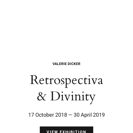
Skip
to
Toggle
Navigat
content
Home
Quem somos
VALERIE DICKER
Procedimentos
Retrospectiva
Cursos
& Divinity
Conteúdos
17 October 2018 — 30 April 2019
Contato
VIEW EXHIBITION