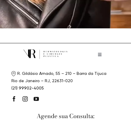
Toggle
Navigation
Home
R. Gildásio Amado, 55 – 210 – Barra da Tijuca
Rio de Janeiro – RJ, 22631-020
Quem somos
(21) 99902-4005
Procedimentos
Agende sua Consulta:
Cursos