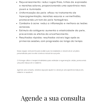
Rejuvenescimento: reduz rugas finas, linhas de expressão
e manchas solares, proporcionando uma aparência mais
jovem e iluminada.
Uniformização da pele: eficaz no tratamento de
hiperpigmentação, manchas escuras e vermelhidão,
promovendo um tom de pele homogêneo.
Combate à acne: reduz a inflamação e melhora as lesões
acneicas.
Estímulo do colágeno: aumenta a elasticidade da pele,
prevenindo os efeitos do envelhecimento.
Resultados rápidos: resultados visíveis logo após as
primeiras sessões, com progressão ao longo do tempo.
Nossa equipe está pronta para avaliar suas necessidades e desenvolver um plano
personalizado para revelar a beleza natural de sua pele.
O Fotoage utiliza a terapia fotodinâmica para estimular a regeneração celular, promovendo
uma pele mais jovem e radiante.
Agende uma consulta, estamos aqui para ajudá-lo a alcançar uma aparência mais jovem,
radiante e saudável.
Agende a sua consulta