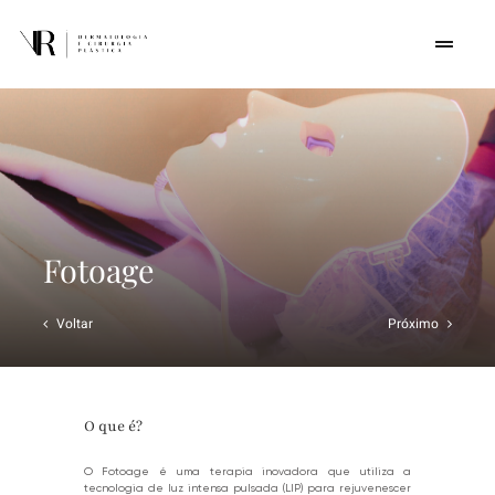
Skip
to
Toggle
Navigat
content
Home
Quem somos
Procedimentos
Fotoage
Cursos
Voltar
Próximo
Conteúdos
O que é?
Contato
O Fotoage é uma terapia inovadora que utiliza a
tecnologia de luz intensa pulsada (LIP) para rejuvenescer