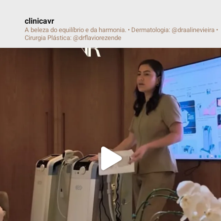
clinicavr
A beleza do equilíbrio e da harmonia.
• Dermatologia: @draalinevieira
•
Cirurgia Plástica: @drflaviorezende