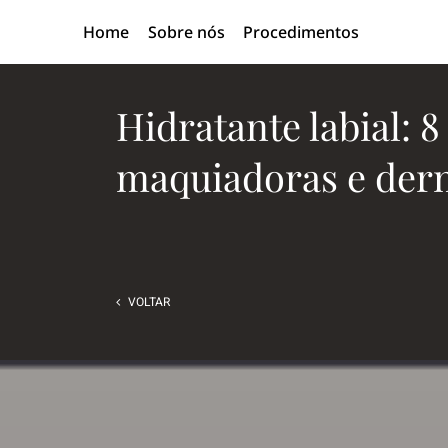
Skip
Home
Sobre nós
Procedimentos
to
content
Hidratante labial: 
maquiadoras e derm
VOLTAR