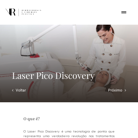
Skip
to
Toggle
Navigat
content
Home
Quem somos
Procedimentos
Laser Pico Discovery
Cursos
Voltar
Próximo
Conteúdos
O que é?
Contato
O Laser Pico Discovery é uma tecnologia de ponta que
representa uma verdadeira revolução nos tratamentos