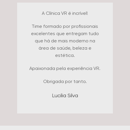
Falar da Clínica VR é muito fácil!
O atendimento de todos os
funcionários da clínica é
excepcional. Todos trabalham
em conjunto para garantir ao
paciente a melhor experiência
possível. Dra. Aline e Dr. Flávio
formam uma dupla maravilhosa e
comandam a clínica de forma
impecável, com extrema
organização, gentileza e amor.
Não poderia deixar de citar aqui
o meu carinho e admiração pela
Dra. Aline, que é minha médica
há mais de 12 anos. Sempre
muito carinhosa, amorosa,
competente, humana,