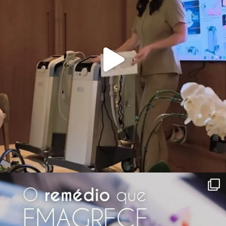
Ver Todos
Siga nosso Instagram
clinicavr
A beleza do equilíbrio e da harmonia.
• Dermatologia: @draalinevieira
•
Cirurgia Plástica: @drflaviorezende