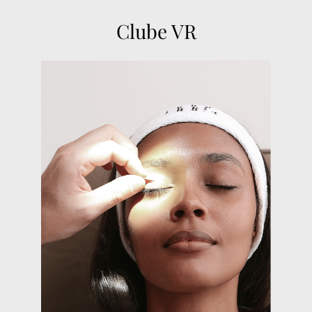
atualizada, além de ser uma
médica muito atenciosa e
amiga, disposta a ajudar em
qualquer situação com os
melhores tratamentos e dicas.
Sou muito fã da clínica e de
todos os funcionários! Deixo
aqui o meu agradecimento a
todos que fazem parte dessa
equipe maravilhosa.
Isabela Pessanha