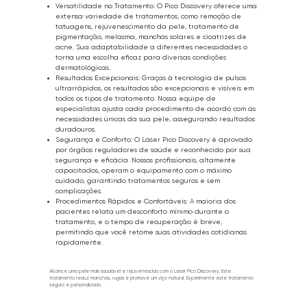
Versatilidade no Tratamento: O Pico Discovery oferece uma
extensa variedade de tratamentos, como remoção de
tatuagens, rejuvenescimento da pele, tratamento de
pigmentação, melasma, manchas solares e cicatrizes de
acne. Sua adaptabilidade a diferentes necessidades o
torna uma escolha eficaz para diversas condições
dermatológicas.
Resultados Excepcionais: Graças à tecnologia de pulsos
ultrarrápidos, os resultados são excepcionais e visíveis em
todos os tipos de tratamento. Nossa equipe de
especialistas ajusta cada procedimento de acordo com as
necessidades únicas da sua pele, assegurando resultados
duradouros.
Segurança e Conforto: O Laser Pico Discovery é aprovado
por órgãos reguladores de saúde e reconhecido por sua
segurança e eficácia. Nossos profissionais, altamente
capacitados, operam o equipamento com o máximo
cuidado, garantindo tratamentos seguros e sem
complicações.
Procedimentos Rápidos e Confortáveis: A maioria dos
pacientes relata um desconforto mínimo durante o
tratamento, e o tempo de recuperação é breve,
permitindo que você retome suas atividades cotidianas
rapidamente.
Alcance uma pele mais saudável e rejuvenescida com o Laser Pico Discovery. Este
tratamento reduz manchas, rugas e promove um viço natural. Experimente este tratamento
seguro e personalizado.