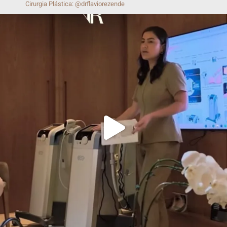
Protocolo Verão
Ver Todos
Siga nosso Instagram
clinicavr
A beleza do equilíbrio e da harmonia.
• Dermatologia: @draalinevieira
•
Cirurgia Plástica: @drflaviorezende