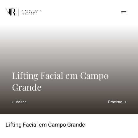
Skip
to
Toggle
Navigat
content
Home
Quem somos
Procedimentos
Lifting Facial em Campo
Grande
Cursos
Voltar
Próximo
Conteúdos
Lifting Facial em Campo Grande
Contato