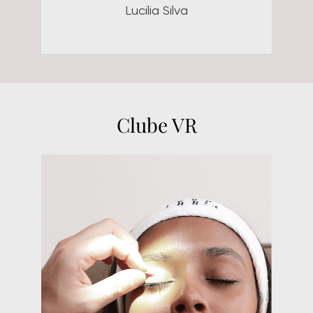
Não poderia deixar de citar aqui
o meu carinho e admiração pela
Dra. Aline, que é minha médica
há mais de 12 anos. Sempre
muito carinhosa, amorosa,
competente, humana,
atualizada, além de ser uma
médica muito atenciosa e
amiga, disposta a ajudar em
qualquer situação com os
melhores tratamentos e dicas.
Sou muito fã da clínica e de
todos os funcionários! Deixo
aqui o meu agradecimento a
todos que fazem parte dessa
equipe maravilhosa.
Isabela Pessanha