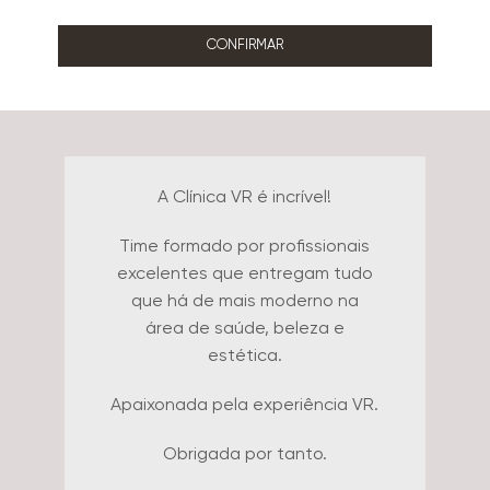
CONFIRMAR
Falar da Clínica VR é muito fácil!
O atendimento de todos os
funcionários da clínica é
excepcional. Todos trabalham
em conjunto para garantir ao
paciente a melhor experiência
possível. Dra. Aline e Dr. Flávio
formam uma dupla maravilhosa e
comandam a clínica de forma
impecável, com extrema
organização, gentileza e amor.