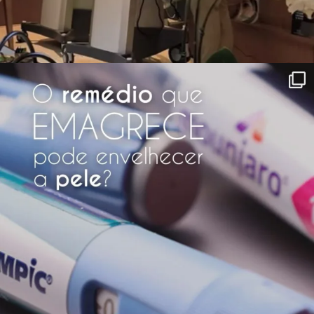
clinicavr
A beleza do equilíbrio e da harmonia.
• Dermatologia: @draalinevieira
•
Cirurgia Plástica: @drflaviorezende