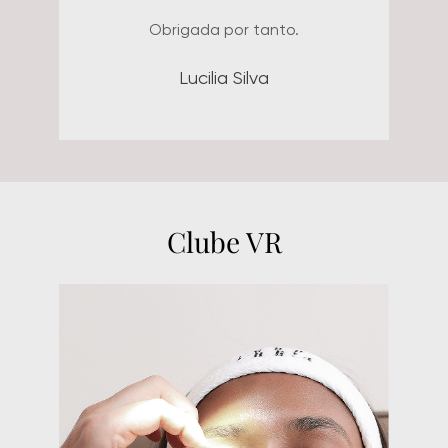
impecável, com extrema
organização, gentileza e amor.
Não poderia deixar de citar aqui
o meu carinho e admiração pela
Dra. Aline, que é minha médica
há mais de 12 anos. Sempre
muito carinhosa, amorosa,
competente, humana,
atualizada, além de ser uma
médica muito atenciosa e
amiga, disposta a ajudar em
qualquer situação com os
melhores tratamentos e dicas.
Sou muito fã da clínica e de
todos os funcionários! Deixo
aqui o meu agradecimento a
todos que fazem parte dessa
equipe maravilhosa.