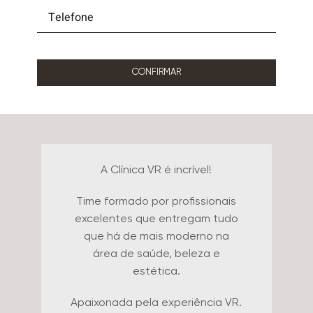
CONFIRMAR
Falar da Clínica VR é muito fácil!
O atendimento de todos os
funcionários da clínica é
excepcional. Todos trabalham
em conjunto para garantir ao
paciente a melhor experiência
possível. Dra. Aline e Dr. Flávio
formam uma dupla maravilhosa e
comandam a clínica de forma