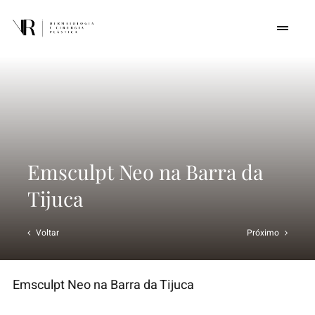
Skip
to
Toggle
Navigat
content
Home
Quem somos
Procedimentos
Emsculpt Neo na Barra da
Tijuca
Cursos
Voltar
Próximo
Conteúdos
Emsculpt Neo na Barra da Tijuca
Contato