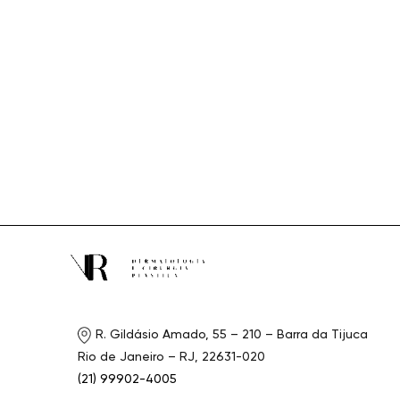
chave.
de
2026
visuais
de
Eventos
R. Gildásio Amado, 55 – 210 – Barra da Tijuca
Rio de Janeiro – RJ, 22631-020
(21) 99902-4005