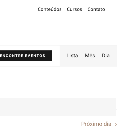
Conteúdos
Cursos
Contato
Navegaç
Lista
Mês
Dia
ENCONTRE EVENTOS
do
visual
Evento
Próximo dia