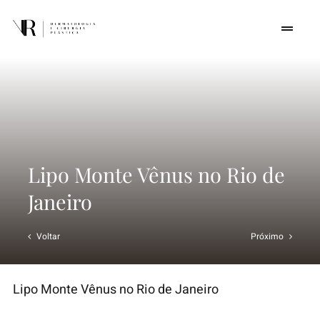
Skip
to
Toggle
Navigat
content
Home
Quem somos
Procedimentos
Lipo Monte Vênus no Rio de
Janeiro
Cursos
Voltar
Próximo
Conteúdos
Lipo Monte Vênus no Rio de Janeiro
Contato