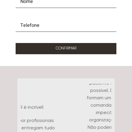
CONFIRMAR
Falar da Clínica VR é muito fácil!
O atendimento de todos os
funcionários da clínica é
excepcional. Todos trabalham
em conjunto para garantir ao
paciente a melhor experiência