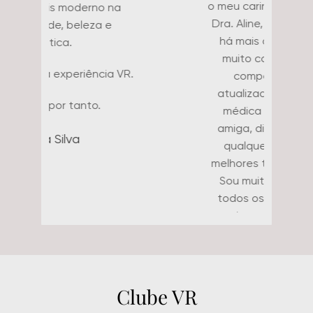
possível. Dra. Aline e Dr. Flávio
formam uma dupla maravilhosa e
comandam a clínica de forma
impecável, com extrema
organização, gentileza e amor.
Não poderia deixar de citar aqui
o meu carinho e admiração pela
Dra. Aline, que é minha médica
há mais de 12 anos. Sempre
muito carinhosa, amorosa,
competente, humana,
atualizada, além de ser uma
médica muito atenciosa e
amiga, disposta a ajudar em
qualquer situação com os
melhores tratamentos e dicas.
Sou muito fã da clínica e de
todos os funcionários! Deixo