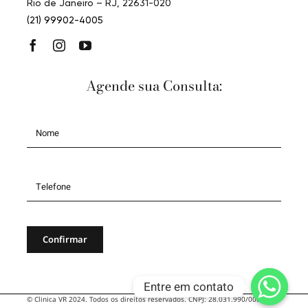
Toggle
Navigation
Home
R. Gildásio Amado, 55 – 210 – Barra da Tijuca
Rio de Janeiro – RJ, 22631-020
Quem somos
(21) 99902-4005
Procedimentos
Agende sua Consulta:
Entre em contato