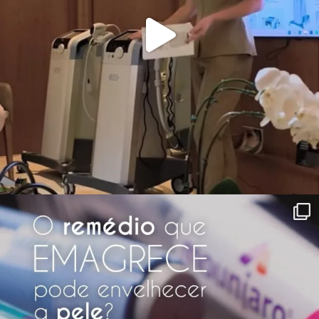
clinicavr
A beleza do equilíbrio e da harmonia.
• Dermatologia: @draalinevieira
•
Cirurgia Plástica: @drflaviorezende